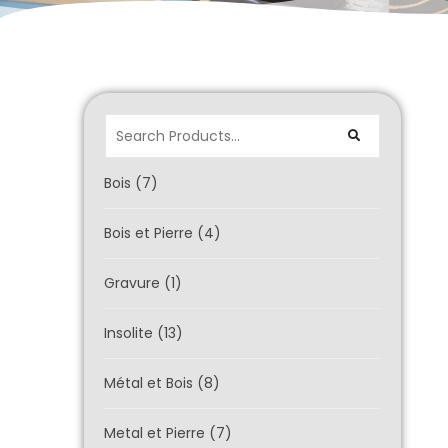
Bois
(7)
Bois et Pierre
(4)
Gravure
(1)
Insolite
(13)
Métal et Bois
(8)
Metal et Pierre
(7)