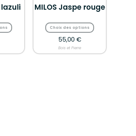
lazuli
MILOS Jaspe rouge
ions
Choix des options
55,00
€
Bois et Pierre