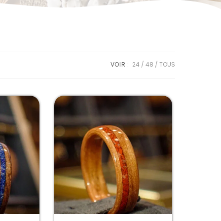
VOIR :
24
48
TOUS