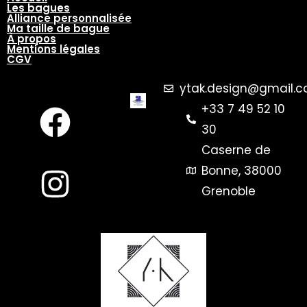
Les bagues
Alliance personnalisée
Ma taille de bague
À propos
Mentions légales
CGV
ytak.design@gmail.
+33 7 49 52 10
30
Caserne de
Bonne, 38000
Grenoble