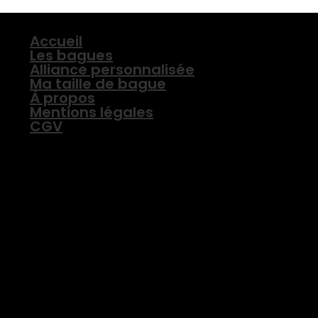
Accueil
Les bagues
Alliance personnalisée
Ma taille de bague
À propos
Mentions légales
CGV