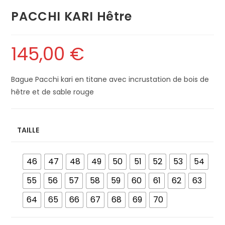
PACCHI KARI Hêtre
145,00
€
Bague Pacchi kari en titane avec incrustation de bois de
hêtre et de sable rouge
TAILLE
46
47
48
49
50
51
52
53
54
55
56
57
58
59
60
61
62
63
64
65
66
67
68
69
70