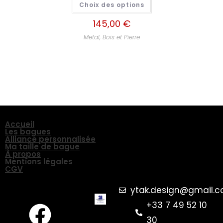
Choix des options
145,00
€
Metal, Bois et Pierre
Accueil
Les bagues
Alliance personnalisée
Ma taille de bague
À propos
Mentions légales
CGV
ytak.design@gmail.
+33 7 49 52 10
30