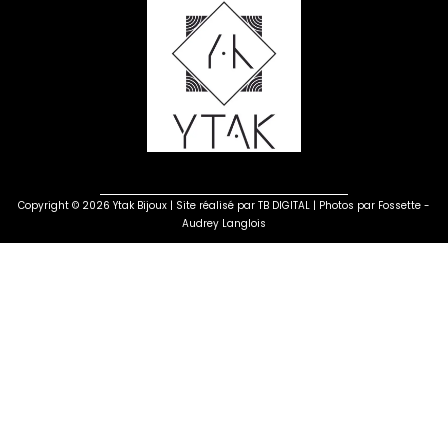
Copyright © 2026 Ytak Bijoux | Site réalisé par
TB DIGITAL
| Photos par
Fossette -
Audrey Langlois