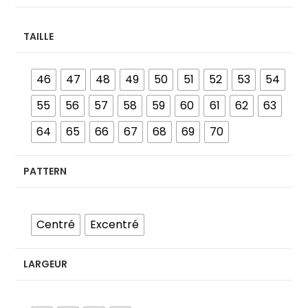
TAILLE
46
47
48
49
50
51
52
53
54
55
56
57
58
59
60
61
62
63
64
65
66
67
68
69
70
PATTERN
Centré
Excentré
LARGEUR