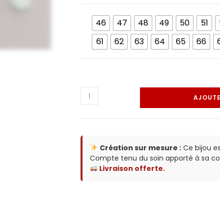
46
47
48
49
50
51
61
62
63
64
65
66
AJOUTE
Création sur mesure :
Ce bijou e
Compte tenu du soin apporté à sa co
Livraison offerte.