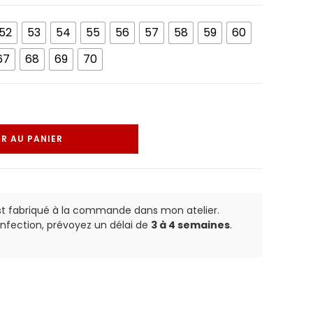
52
53
54
55
56
57
58
59
60
67
68
69
70
R AU PANIER
st fabriqué à la commande dans mon atelier.
nfection, prévoyez un délai de
3 à 4 semaines
.