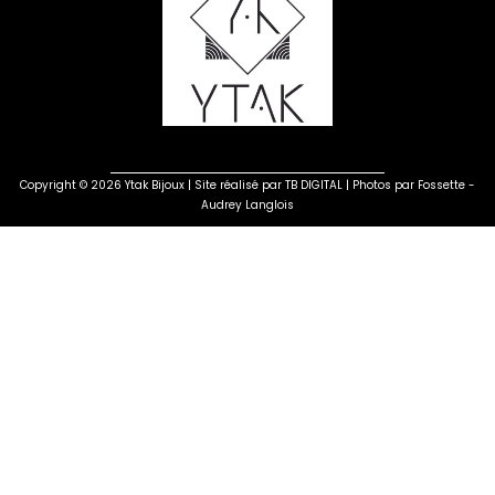
Copyright © 2026 Ytak Bijoux | Site réalisé par
TB DIGITAL
| Photos par
Fossette -
Audrey Langlois