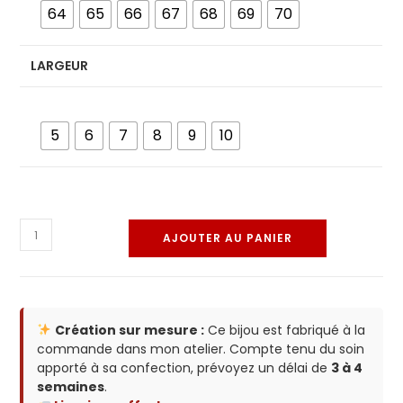
64
65
66
67
68
69
70
LARGEUR
5
6
7
8
9
10
AJOUTER AU PANIER
Création sur mesure :
Ce bijou est fabriqué à la
commande dans mon atelier. Compte tenu du soin
apporté à sa confection, prévoyez un délai de
3 à 4
semaines
.