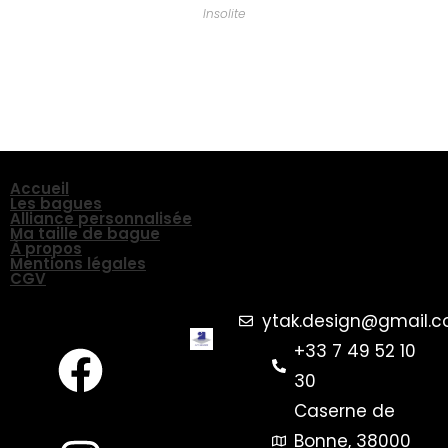
Insolite
Accueil
Les bagues
Alliance personnalisée
Ma taille de bague
À propos
Mentions légales
CGV
ytak.design@gmail.
+33 7 49 52 10
30
Caserne de
Bonne, 38000