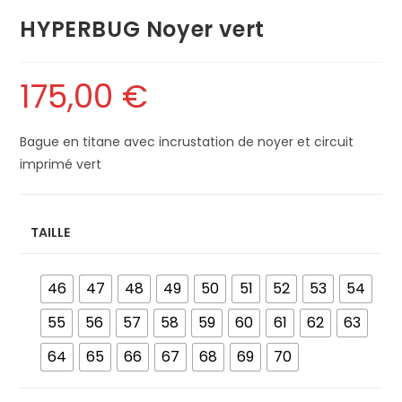
HYPERBUG Noyer vert
175,00
€
Bague en titane avec incrustation de noyer et circuit
imprimé vert
TAILLE
46
47
48
49
50
51
52
53
54
55
56
57
58
59
60
61
62
63
64
65
66
67
68
69
70